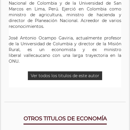
Nacional de Colombia y de la Universidad de San
visitante y ha dictado cursos de posgrado en más de
Marcos en Lima, Perú. Ejerció en Colombia como
veinte universidades, entre las que se destacan
ministro de agricultura, ministro de hacienda y
Harvard, Carlos III de Madrid y Gotenburgo. Ha sido
director de Planeación Nacional. Acreedor de varios
consultor de la CEPAL, del BID y diversos organismos
reconocimientos.
nacionales.
José Antonio Ocampo Gaviria, actualmente profesor
Ver todos los titulos de este autor
de la Universidad de Columbia y director de la Misión
Rural, es un economista y ex ministro
liberal vallecaucano con una larga trayectoria en la
ONU.
Ver todos los titulos de este autor
OTROS TITULOS DE ECONOMÍA