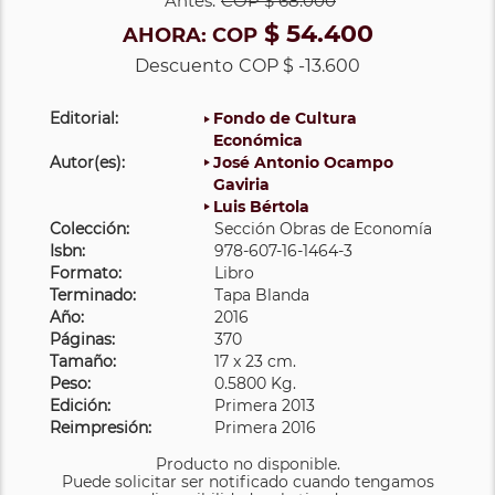
Antes:
COP
$ 68.000
$ 54.400
AHORA:
COP
Descuento
COP $ -13.600
Editorial:
Fondo de Cultura
Económica
Autor(es):
José Antonio Ocampo
Gaviria
Luis Bértola
Colección:
Sección Obras de Economía
Isbn:
978-607-16-1464-3
Formato:
Libro
Terminado:
Tapa Blanda
Año:
2016
Páginas:
370
Tamaño:
17 x 23 cm.
Peso:
0.5800 Kg.
Edición:
Primera 2013
Reimpresión:
Primera 2016
Producto no disponible.
Puede solicitar ser notificado cuando tengamos