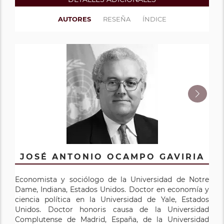
AUTORES
RESEÑA
ÍNDICE
JOSÉ ANTONIO OCAMPO GAVIRIA
LUIS BÉRTOLA
Economista y sociólogo de la Universidad de Notre
Es doctor en historia económica por la Universidad de
Dame, Indiana, Estados Unidos. Doctor en economía y
Gotenburgo y profesor de la Universidad de la
ciencia política en la Universidad de Yale, Estados
República en Uruguay, donde dirige los estudios de
Unidos. Doctor honoris causa de la Universidad
maestría y doctorado en historia económica y la
Complutense de Madrid, España, de la Universidad
licenciatura de estudios en desarrollo. Ha sido profesor