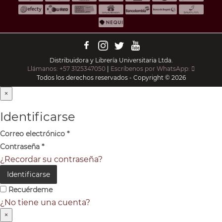
Distribuidora y Librería Universitaria Ltda.
Llámanos: +57 3125347050
|
Escríbenos por WhatsApp:
Todos los derechos reservados - Copyright © 2026
×
Identificarse
Correo electrónico
*
Contraseña
*
¿Recordar su contraseña?
Identificarse
Recuérdeme
¿No tiene una cuenta?
×