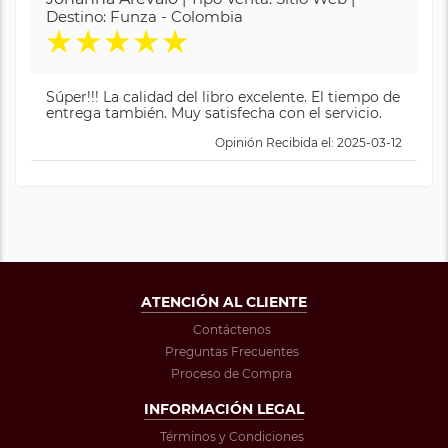
Destino: Funza - Colombia
★
★
★
★
★
Súper!!! La calidad del libro excelente. El tiempo de
entrega también. Muy satisfecha con el servicio.
Opinión Recibida el: 2025-03-12
ATENCIÓN AL CLIENTE
Contáctenos
Preguntas Frecuentes
Proceso de Compra
INFORMACIÓN LEGAL
Términos y Condiciones