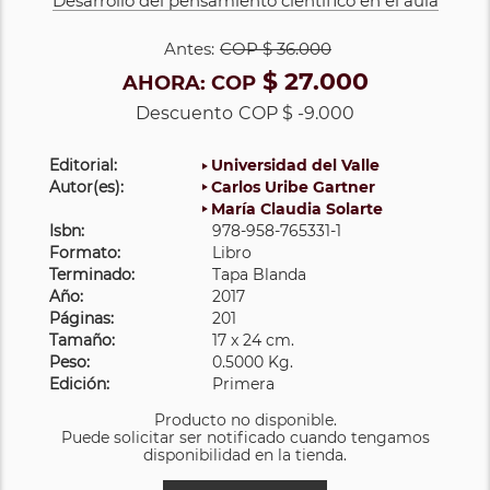
Desarrollo del pensamiento científico en el aula
Antes:
COP
$ 36.000
$ 27.000
AHORA:
COP
Descuento
COP $ -9.000
Editorial:
Universidad del Valle
Autor(es):
Carlos Uribe Gartner
María Claudia Solarte
Isbn:
978-958-765331-1
Formato:
Libro
Terminado:
Tapa Blanda
Año:
2017
Páginas:
201
Tamaño:
17 x 24 cm.
Peso:
0.5000 Kg.
Edición:
Primera
Producto no disponible.
Puede solicitar ser notificado cuando tengamos
disponibilidad en la tienda.