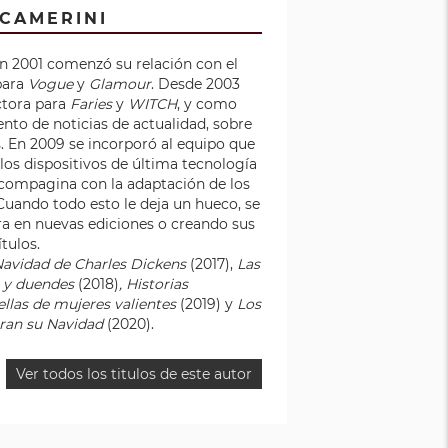
 CAMERINI
en 2001 comenzó su relación con el
para
Vogue
y
Glamour
. Desde 2003
ctora para
Faries
y
WITCH
, y como
ento de noticias de actualidad, sobre
. En 2009 se incorporó al equipo que
 los dispositivos de última tecnología
 compagina con la adaptación de los
Cuando todo esto le deja un hueco, se
ora en nuevas ediciones o creando sus
ítulos.
Navidad de Charles Dickens
(2017),
Las
s y duendes
(2018)
, Historias
ellas de mujeres valientes
(2019) y
Los
ran su Navidad
(2020).
Ver todos los titulos de este autor