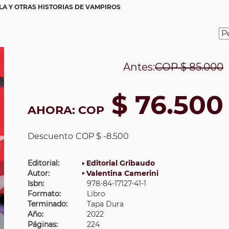
A Y OTRAS HISTORIAS DE VAMPIROS
Antes:
COP
$ 85.000
$ 76.500
AHORA:
COP
Descuento
COP $ -8.500
Editorial:
Editorial Gribaudo
Autor:
Valentina Camerini
Isbn:
978-84-17127-41-1
Formato:
Libro
Terminado:
Tapa Dura
Año:
2022
Páginas:
224