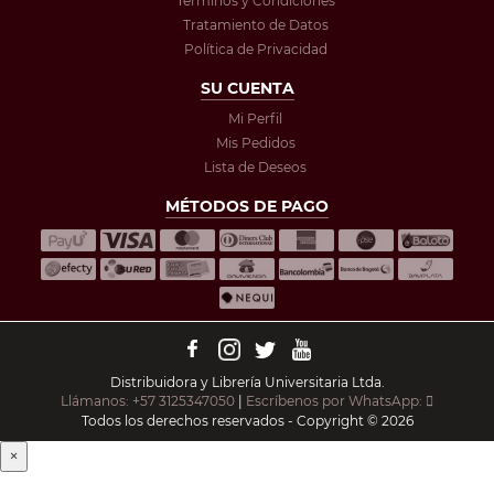
Términos y Condiciones
Tratamiento de Datos
Política de Privacidad
SU CUENTA
Mi Perfil
Mis Pedidos
Lista de Deseos
MÉTODOS DE PAGO
Distribuidora y Librería Universitaria Ltda.
Llámanos: +57 3125347050
|
Escríbenos por WhatsApp:
Todos los derechos reservados - Copyright © 2026
×