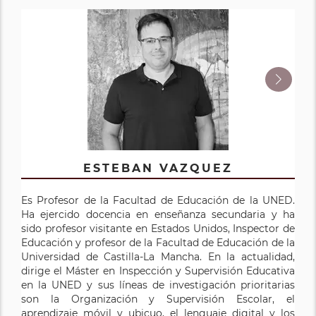
MARÍA LUISA SEVILLANO GARCÍA
ESTEBAN VAZQUEZ
Es Profesor de la Facultad de Educación de la UNED.
Es Doctora en Ciencias de la Educación, Catedrática de
Ha ejercido docencia en enseñanza secundaria y ha
Didáctica y Organización Escolar en la UNED. Ha
sido profesor visitante en Estados Unidos, Inspector de
dirigido el Centro de Diseño y Producción de Medios
Educación y profesor de la Facultad de Educación de la
Audiovisuales de la Universidad y varios proyectos de
Universidad de Castilla-La Mancha. En la actualidad,
investigación sobre nuevas tecnologías aplicadas a la
dirige el Máster en Inspección y Supervisión Educativa
enseñanza. Ha impulsado la Formación Permanente en
en la UNED y sus líneas de investigación prioritarias
Cursos de larga duración y universidades de verano.
son la Organización y Supervisión Escolar, el
Sus publicaciones contemplan fundamentalmente la
aprendizaje móvil y ubicuo, el lenguaje digital y los
innovación y los recursos formativos, temáticas sobre