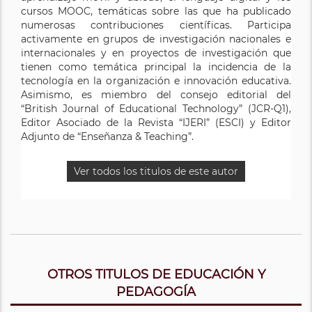
cursos MOOC, temáticas sobre las que ha publicado
las que ha impartido conferencias y desarrollado
numerosas contribuciones científicas. Participa
investigaciones en Estados Unidos, México, Colombia,
activamente en grupos de investigación nacionales e
Brasil, Argentina, China, entre otros.
internacionales y en proyectos de investigación que
Sus líneas de investigación versan sobre Currículum,
tienen como temática principal la incidencia de la
Medios de Comunicación, Tecnologías, Innovación
tecnología en la organización e innovación educativa.
Educativa y Educación a Distancia.
Asimismo, es miembro del consejo editorial del
“British Journal of Educational Technology” (JCR-Q1),
Ver todos los titulos de este autor
Editor Asociado de la Revista “IJERI” (ESCI) y Editor
Adjunto de “Enseñanza & Teaching”.
Ver todos los titulos de este autor
OTROS TITULOS DE EDUCACIÓN Y
PEDAGOGÍA