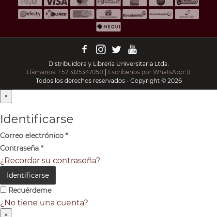
Distribuidora y Librería Universitaria Ltda.
Llámanos: +57 3125347050
|
Escríbenos por WhatsApp:
Todos los derechos reservados - Copyright © 2026
×
Identificarse
Correo electrónico
*
Contraseña
*
¿Recordar su contraseña?
Identificarse
Recuérdeme
¿No tiene una cuenta?
×