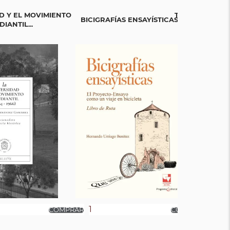
D Y EL MOVIMIENTO
TEJIENDO SAB
BICIGRAFÍAS ENSAYÍSTICAS
IANTIL...