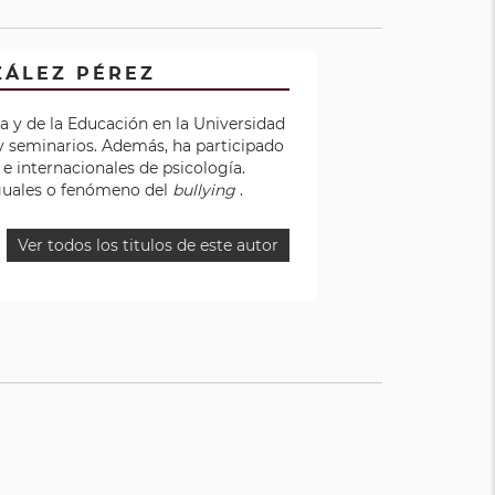
ZÁLEZ PÉREZ
a y de la Educación en la Universidad
y seminarios. Además, ha participado
e internacionales de psicología.
 iguales o fenómeno del
bullying
.
Ver todos los titulos de este autor