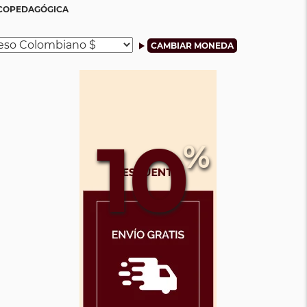
ICOPEDAGÓGICA
10
%