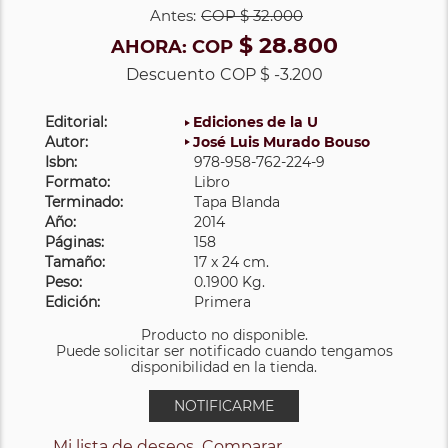
Antes:
COP
$ 32.000
$ 28.800
AHORA:
COP
Descuento
COP $ -3.200
Editorial:
Ediciones de la U
Autor:
José Luis Murado Bouso
Isbn:
978-958-762-224-9
Formato:
Libro
Terminado:
Tapa Blanda
Año:
2014
Páginas:
158
Tamaño:
17 x 24 cm.
Peso:
0.1900 Kg.
Edición:
Primera
Producto no disponible.
Puede solicitar ser notificado cuando tengamos
disponibilidad en la tienda.
NOTIFICARME
Mi lista de deseos
Comparar