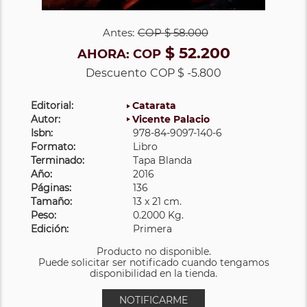
Antes:
COP
$ 58.000
$ 52.200
AHORA:
COP
Descuento
COP $ -5.800
Editorial:
Catarata
Autor:
Vicente Palacio
Isbn:
978-84-9097-140-6
Formato:
Libro
Terminado:
Tapa Blanda
Año:
2016
Páginas:
136
Tamaño:
13 x 21 cm.
Peso:
0.2000 Kg.
Edición:
Primera
Producto no disponible.
Puede solicitar ser notificado cuando tengamos
disponibilidad en la tienda.
NOTIFICARME