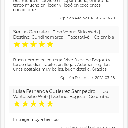
Realmente el servicio es super bueno, el libro no
tardó mucho en llegar y llegó en excelentes
condiciones
Opinión Recibida el: 2025-03-28
Sergio Gonzalez
| Tipo Venta: Sitio Web |
Destino: Cundinamarca - Facatativá - Colombia
★
★
★
★
★
Buen tiempo de entrega. Vivo fuera de Bogotá y
tardó dos días hábiles en llegar. Además regalan
unas postales muy bellas, buen detalle. Gracias.
Opinión Recibida el: 2025-03-28
Luisa Fernanda Gutierrez Sampedro
| Tipo
Venta: Sitio Web | Destino: Bogotá - Colombia
★
★
★
★
★
Entrega muy a tiempo
Opinión Recibida el: 2025-03-19