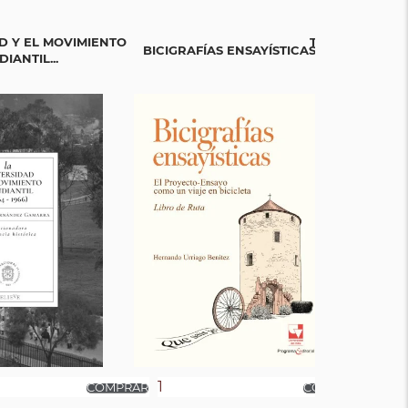
D Y EL MOVIMIENTO
TEJIENDO SAB
BICIGRAFÍAS ENSAYÍSTICAS
IANTIL...