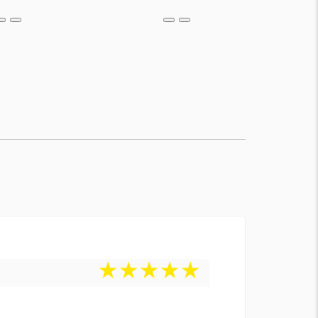
★
★
★
★
★