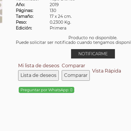
Año:
2019
Páginas:
130
Tamaño:
17 x 24 cm.
Peso:
0.2300 Kg.
Edición:
Primera
Producto no disponible.
Puede solicitar ser notificado cuando tengamos disponibi
NOTIFICARME
Mi lista de deseos
Comparar
Vista Rápida
Lista de deseos
Comparar
Preguntar por WhatsApp: