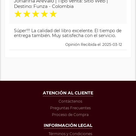
Johanna Arévalo
| Tipo Venta: Sitio Web |
Destino: Funza - Colombia
★
★
★
★
★
Súper!!! La calidad del libro excelente. El tiempo de
entrega también. Muy satisfecha con el servicio.
Opinión Recibida el: 2025-03-12
ATENCIÓN AL CLIENTE
Contáctenos
Preguntas Frecuentes
Proceso de Compra
INFORMACIÓN LEGAL
Términos y Condiciones