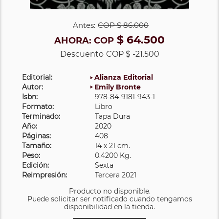
Antes:
COP
$ 86.000
$ 64.500
AHORA:
COP
Descuento
COP $ -21.500
Editorial:
Alianza Editorial
Autor:
Emily Bronte
Isbn:
978-84-9181-943-1
Formato:
Libro
Terminado:
Tapa Dura
Año:
2020
Páginas:
408
Tamaño:
14 x 21 cm.
Peso:
0.4200 Kg.
Edición:
Sexta
Reimpresión:
Tercera 2021
Producto no disponible.
Puede solicitar ser notificado cuando tengamos
disponibilidad en la tienda.