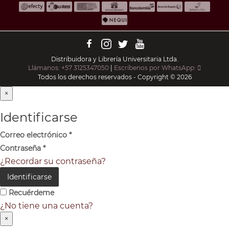
Distribuidora y Librería Universitaria Ltda.
Llámanos: +57 3125347050
|
Escríbenos por WhatsApp:
Todos los derechos reservados - Copyright © 2026
×
Identificarse
Correo electrónico
*
Contraseña
*
¿Recordar su contraseña?
Identificarse
Recuérdeme
¿No tiene una cuenta?
×