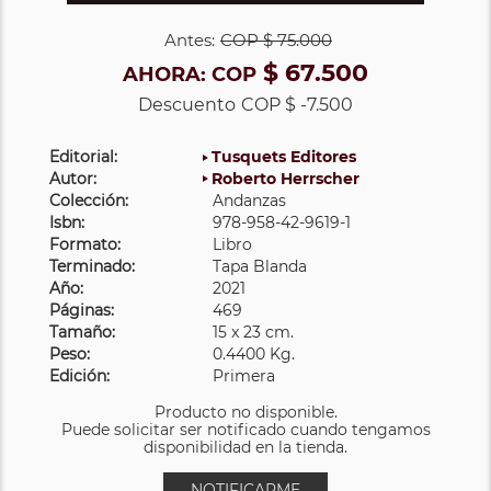
Antes:
COP
$ 75.000
$ 67.500
AHORA:
COP
Descuento
COP $ -7.500
Editorial:
Tusquets Editores
Autor:
Roberto Herrscher
Colección:
Andanzas
Isbn:
978-958-42-9619-1
Formato:
Libro
Terminado:
Tapa Blanda
Año:
2021
Páginas:
469
Tamaño:
15 x 23 cm.
Peso:
0.4400 Kg.
Edición:
Primera
Producto no disponible.
Puede solicitar ser notificado cuando tengamos
disponibilidad en la tienda.
NOTIFICARME