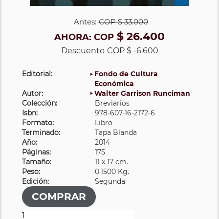
Antes:
COP
$ 33.000
$ 26.400
AHORA:
COP
Descuento
COP $ -6.600
Editorial:
Fondo de Cultura
Económica
Autor:
Walter Garrison Runciman
Colección:
Breviarios
Isbn:
978-607-16-2172-6
Formato:
Libro
Terminado:
Tapa Blanda
Año:
2014
Páginas:
175
Tamaño:
11 x 17 cm.
Peso:
0.1500 Kg.
Edición:
Segunda