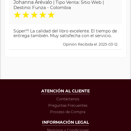
Johanna Arévalo
| Tipo Venta: Sitio Web |
Destino: Funza - Colombia
★
★
★
★
★
Súper!!! La calidad del libro excelente. El tiempo de
entrega también. Muy satisfecha con el servicio.
Opinión Recibida el: 2025-03-12
ATENCIÓN AL CLIENTE
Contáctenos
Preguntas Frecuentes
Proceso de Compra
INFORMACIÓN LEGAL
Términos y Condiciones