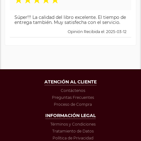
★
★
★
★
★
Súper!!! La calidad del libro excelente. El tiempo de
entrega también. Muy satisfecha con el servicio.
Opinión Recibida el: 2025-03-12
ATENCIÓN AL CLIENTE
Contáctenos
Preguntas Frecuentes
Proceso de Compra
INFORMACIÓN LEGAL
Términos y Condiciones
Tratamiento de Datos
Política de Privacidad