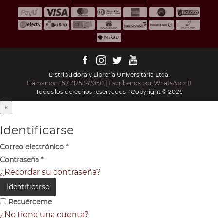
Distribuidora y Librería Universitaria Ltda.
Llámanos: +57 3125347050
|
Escríbenos por WhatsApp:
Todos los derechos reservados - Copyright © 2026
×
Identificarse
Correo electrónico
*
Contraseña
*
¿Recordar su contraseña?
Identificarse
Recuérdeme
¿No tiene una cuenta?