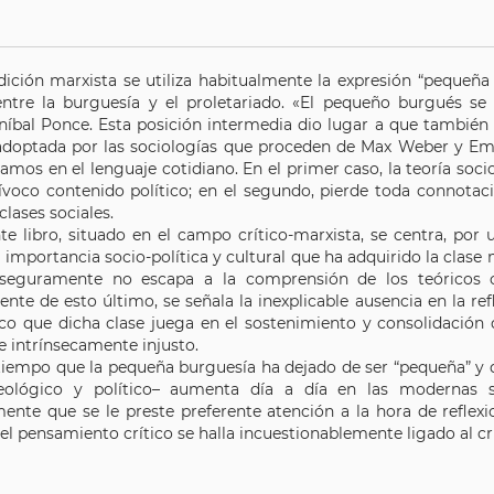
dición marxista se utiliza habitualmente la expresión “pequeña 
entre la burguesía y el proletariado. «El pequeño burgués se 
níbal Ponce. Esta posición intermedia dio lugar a que también
adoptada por las sociologías que proceden de Max Weber y Emil
zamos en el lenguaje cotidiano. En el primer caso, la teoría socio
ívoco contenido político; en el segundo, pierde toda connotac
 clases sociales.
te libro, situado en el campo crítico-marxista, se centra, por 
 importancia socio-política y cultural que ha adquirido la cla
seguramente no escapa a la comprensión de los teóricos crí
nte de esto último, se señala la inexplicable ausencia en la ref
ico que dicha clase juega en el sostenimiento y consolidación
e intrínsecamente injusto.
tiempo que la pequeña burguesía ha dejado de ser “pequeña” y qu
deológico y político– aumenta día a día en las modernas so
ente que se le preste preferente atención a la hora de reflexi
el pensamiento crítico se halla incuestionablemente ligado al 