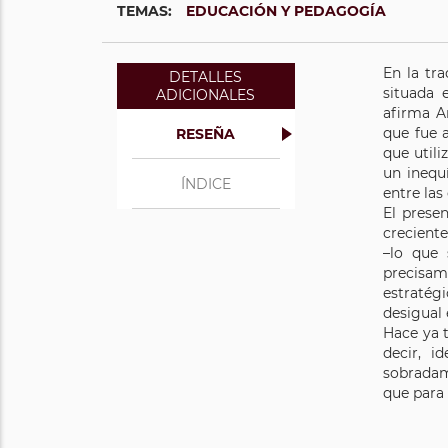
TEMAS:
EDUCACIÓN Y PEDAGOGÍA
En la tra
DETALLES
situada 
ADICIONALES
afirma A
que fue 
RESEÑA
que utili
un inequ
ÍNDICE
entre las
El presen
creciente
–lo que 
precisame
estratég
desigual 
Hace ya 
decir, i
sobradam
que para 