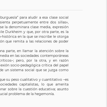
burguesía” para aludir a esa clase social
sienta perpetuamente entre dos sillas»,
 se la denominara clase media, expresión
e Durkheim y que, por otra parte, es la
-histórica en la que se inscribe le otorga
ión que remita a las relaciones de poder
una parte, en llamar la atención sobre la
se media en las sociedades contemporáneas
ticos–; pero, por la otra, y en razón
lexión socio-pedagógica crítica del papel
 de un sistema social que se juzga como
e su peso cualitativo y cuantitativo –es
ciedades capitalistas, lo que amerita
onar sobre la cuestión educativa; asunto
crucial problema de la hegemonía.