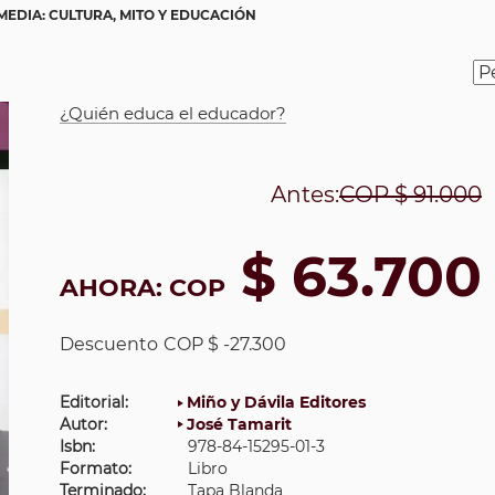
MEDIA: CULTURA, MITO Y EDUCACIÓN
¿Quién educa el educador?
Antes:
COP
$ 91.000
$ 63.700
AHORA:
COP
Descuento
COP $ -27.300
Editorial:
Miño y Dávila Editores
Autor:
José Tamarit
Isbn:
978-84-15295-01-3
Formato:
Libro
Terminado:
Tapa Blanda