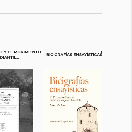
D Y EL MOVIMIENTO
TEJIENDO SAB
BICIGRAFÍAS ENSAYÍSTICAS
IANTIL...