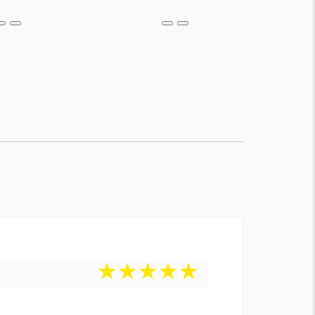
★
★
★
★
★