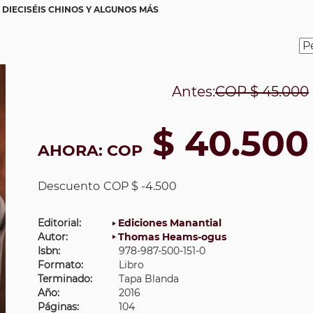
 DIECISÉIS CHINOS Y ALGUNOS MÁS
Antes:
COP
$ 45.000
$ 40.500
AHORA:
COP
Descuento
COP $ -4.500
Editorial:
Ediciones Manantial
Autor:
Thomas Heams-ogus
Isbn:
978-987-500-151-0
Formato:
Libro
Terminado:
Tapa Blanda
Año:
2016
Páginas:
104