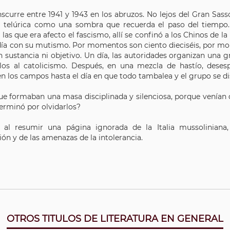
nscurre entre 1941 y 1943 en los abruzos. No lejos del Gran S
a telúrica como una sombra que recuerda el paso del tiempo.
 las que era afecto el fascismo, allí se confinó a los Chinos de l
día con su mutismo. Por momentos son ciento dieciséis, por mom
n sustancia ni objetivo. Un día, las autoridades organizan una 
rlos al catolicismo. Después, en una mezcla de hastío, desesp
en los campos hasta el día en que todo tambalea y el grupo se di
e formaban una masa disciplinada y silenciosa, porque venían de
terminó por olvidarlos?
, al resumir una página ignorada de la Italia mussoliniana,
ón y de las amenazas de la intolerancia.
OTROS TITULOS DE LITERATURA EN GENERAL