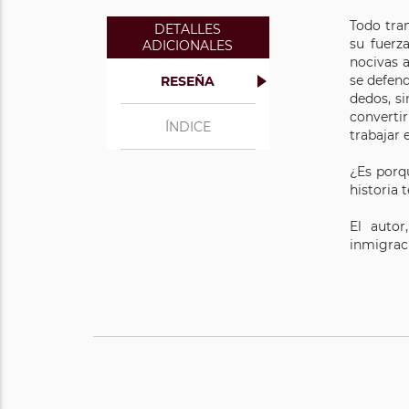
Todo tra
DETALLES
su fuerz
ADICIONALES
nocivas a
se defen
RESEÑA
dedos, si
converti
ÍNDICE
trabajar 
¿Es porqu
historia 
El autor
inmigraci