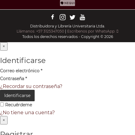
Distribuidora y Librería Universitaria Ltda.
Llámanos: +57 3125347050
|
Escríbenos por WhatsApp:
Todos los derechos reservados - Copyright © 2026
×
Identificarse
Correo electrónico
*
Contraseña
*
¿Recordar su contraseña?
Identificarse
Recuérdeme
¿No tiene una cuenta?
×
Registrar