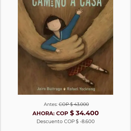
Antes:
COP
$ 43.000
$ 34.400
AHORA:
COP
Descuento
COP $ -8.600