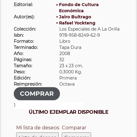
Editorial:
Fondo de Cultura
Económica
Autor(es):
Jairo Buitrago
Rafael Yockteng
Colección:
Los Especiales de A La Orilla
Isbn:
978-958-8249-62-9
Formato:
Libro
Terminado:
Tapa Dura
Año:
2008
Páginas:
32
Tamaño:
23 x 23 cm.
Peso:
0.3000 Kg.
Edición:
Primera
Reimpresión:
Octava
ÚLTIMO EJEMPLAR DISPONIBLE
Mi lista de deseos
Comparar