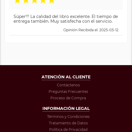
★
★
★
★
★
Súper!!! La calidad del libro excelente. El tiempo de
entrega también. Muy satisfecha con el servicio.
Opinión Recibida el: 2025-03-12
ATENCIÓN AL CLIENTE
Contáctenos
Preguntas Frecuentes
Proceso de Compra
INFORMACIÓN LEGAL
Términos y Condiciones
Tratamiento de Datos
Política de Privacidad