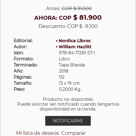
Antes:
COP
$ 91.000
$ 81.900
AHORA:
COP
Descuento
COP $ -9.100
Editorial:
Nordica Libros
Autor:
William Hazlitt
Isbn:
978-84-17281-57-1
Formato:
Libro
Terminado:
Tapa Blanda
Año:
2018
Páginas:
112
Tamaño:
13 x 19 cm.
Peso:
0.2000 Kg.
Producto no disponible.
Puede solicitar ser notificado cuando tengamos
disponibilidad en la tienda.
NOTIFICARME
Mi lista de deseos
Comparar