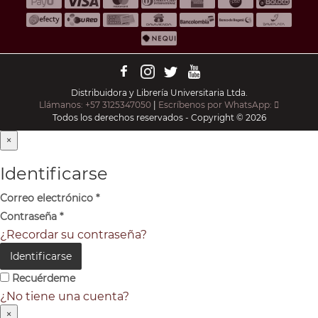
Distribuidora y Librería Universitaria Ltda.
Llámanos: +57 3125347050
|
Escríbenos por WhatsApp:
Todos los derechos reservados - Copyright © 2026
×
Identificarse
Correo electrónico
*
Contraseña
*
¿Recordar su contraseña?
Identificarse
Recuérdeme
¿No tiene una cuenta?
×