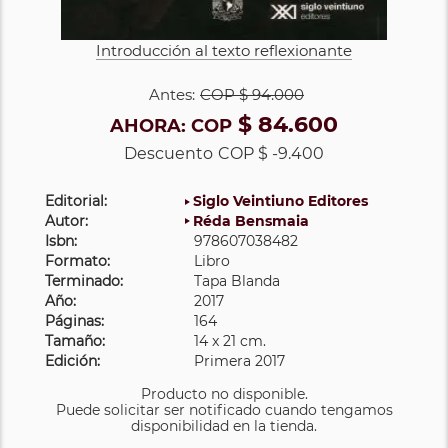
Introducción al texto reflexionante
Antes:
COP
$ 94.000
$ 84.600
AHORA:
COP
Descuento
COP $ -9.400
Editorial:
Siglo Veintiuno Editores
Autor:
Réda Bensmaia
Isbn:
978607038482
Formato:
Libro
Terminado:
Tapa Blanda
Año:
2017
Páginas:
164
Tamaño:
14 x 21 cm.
Edición:
Primera 2017
Producto no disponible.
Puede solicitar ser notificado cuando tengamos
disponibilidad en la tienda.