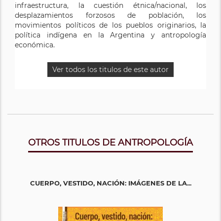
infraestructura, la cuestión étnica/nacional, los
económica, relaciones interétnicas, pueblos indígenas
epistemología, y los estudios líticos.
desplazamientos forzosos de población, los
y en particular en relación al pueblo indígena mapuche.
movimientos políticos de los pueblos originarios, la
Ha publicado sobre estos temas en artículos en
Ver todos los titulos de este autor
política indígena en la Argentina y antropología
revistas y libros nacionales e internacionales.
económica.
Ver todos los titulos de este autor
Ver todos los titulos de este autor
OTROS TITULOS DE ANTROPOLOGÍA
CUERPO, VESTIDO, NACIÓN: IMÁGENES DE LA...