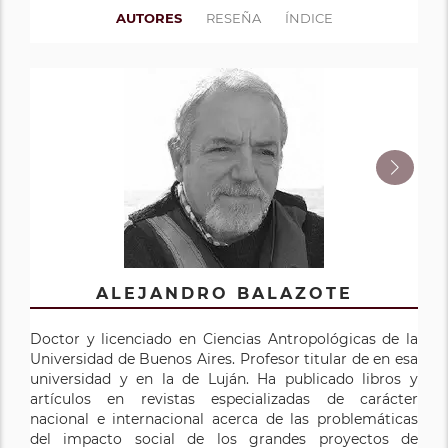
AUTORES
RESEÑA
ÍNDICE
ALEJANDRO BALAZOTE
SEBASTIÁN VALVERDE
MARIANO RAMOS
Doctor y licenciado en Ciencias Antropológicas de la
Doctor en Ciencias Antropológicas de la Universidad
Doctor en Ciencias Antropológicas de la Facultad de
Universidad de Buenos Aires. Profesor titular de en esa
de Buenos Aires. Docente e investigador de la
Filosofía y Letras de la Universidad de Buenos Aires,
universidad y en la de Luján. Ha publicado libros y
Universidad Nacional de Luján, donde dirige el
donde es docente en el Departamento de Ciencias
artículos en revistas especializadas de carácter
Programa de Arqueología Histórica y Estudios
Antropológicas. Investigador del Consejo Nacional de
nacional e internacional acerca de las problemáticas
Pluridisciplinarios (PROARHEP). Sus trabajos enfocan
Investigaciones Científicas y Tecnológicas.
del impacto social de los grandes proyectos de
temas de arqueología histórica, la teoría y la
Actualmente investiga temas de antropología