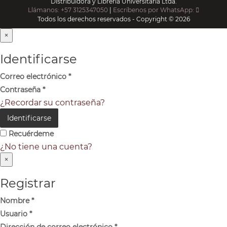
Distribuidora y Librería Universitaria Ltda.
Llámanos: +57 3125347050
|
Escríbenos por WhatsApp:
Todos los derechos reservados - Copyright © 2026
×
Identificarse
Correo electrónico
*
Contraseña
*
¿Recordar su contraseña?
Identificarse
Recuérdeme
¿No tiene una cuenta?
×
Registrar
Nombre
*
Usuario
*
Dirección de correo electrónico
*