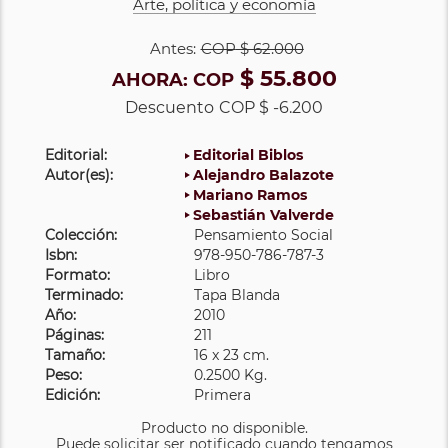
Arte, política y economía
Antes:
COP
$ 62.000
$ 55.800
AHORA:
COP
Descuento
COP $ -6.200
Editorial:
Editorial Biblos
Autor(es):
Alejandro Balazote
Mariano Ramos
Sebastián Valverde
Colección:
Pensamiento Social
Isbn:
978-950-786-787-3
Formato:
Libro
Terminado:
Tapa Blanda
Año:
2010
Páginas:
211
Tamaño:
16 x 23 cm.
Peso:
0.2500 Kg.
Edición:
Primera
Producto no disponible.
Puede solicitar ser notificado cuando tengamos