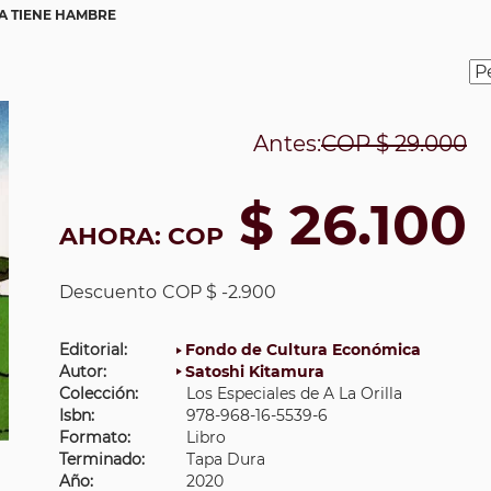
A TIENE HAMBRE
Antes:
COP
$ 29.000
$ 26.100
AHORA:
COP
Descuento
COP $ -2.900
Editorial:
Fondo de Cultura Económica
Autor:
Satoshi Kitamura
Colección:
Los Especiales de A La Orilla
Isbn:
978-968-16-5539-6
Formato:
Libro
Terminado:
Tapa Dura
Año:
2020