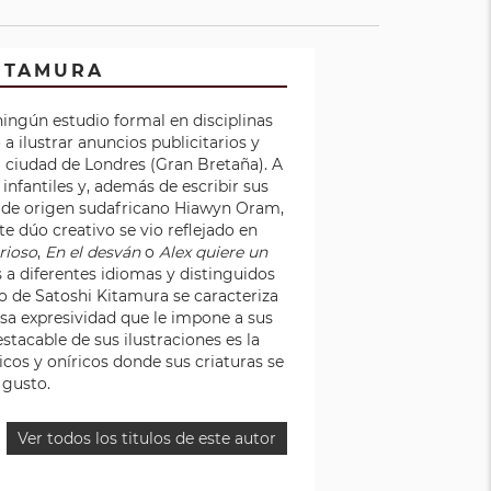
KITAMURA
ningún estudio formal en disciplinas
ó a ilustrar anuncios publicitarios y
la ciudad de Londres (Gran Bretaña). A
 infantiles y, además de escribir sus
ra de origen sudafricano Hiawyn Oram,
ste dúo creativo se vio reflejado en
rioso
,
En el desván
o
Alex quiere un
s a diferentes idiomas y distinguidos
lo de Satoshi Kitamura se caracteriza
rosa expresividad que le impone a sus
stacable de sus ilustraciones es la
icos y oníricos donde sus criaturas se
gusto.
Ver todos los titulos de este autor