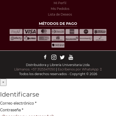
Mi Perfil
Mis Pedidos
Lista de Deseos
MÉTODOS DE PAGO
Distribuidora y Librería Universitaria Ltda.
Llámanos: +57 3125347050
|
Escríbenos por WhatsApp:
Todos los derechos reservados - Copyright © 2026
×
Identificarse
Correo electrónico
*
Contraseña
*