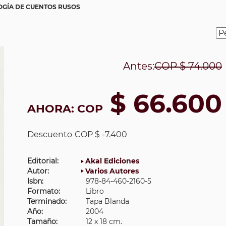
GÍA DE CUENTOS RUSOS
Antes:
COP
$ 74.000
$ 66.600
AHORA:
COP
Descuento
COP $ -7.400
Editorial:
Akal Ediciones
Autor:
Varios Autores
Isbn:
978-84-460-2160-5
Formato:
Libro
Terminado:
Tapa Blanda
Año:
2004
Tamaño:
12 x 18 cm.