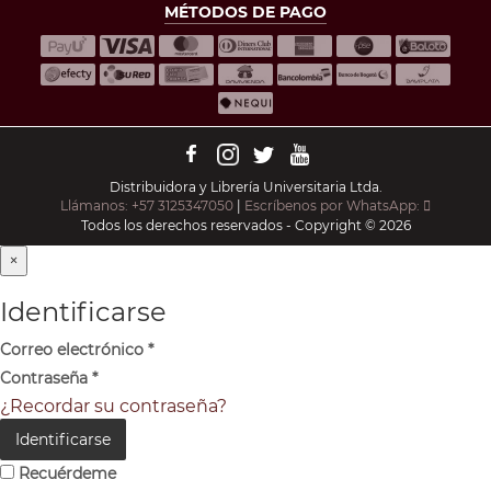
MÉTODOS DE PAGO
Distribuidora y Librería Universitaria Ltda.
Llámanos: +57 3125347050
|
Escríbenos por WhatsApp:
Todos los derechos reservados - Copyright © 2026
×
Identificarse
Correo electrónico
*
Contraseña
*
¿Recordar su contraseña?
Identificarse
Recuérdeme