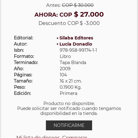
Antes:
COP
$ 30.000
$ 27.000
AHORA:
COP
Descuento
COP $ -3.000
Editorial:
Sílaba Editores
Autor:
Lucia Donadio
Isbn:
978-958-99174-1-1
Formato:
Libro
Terminado:
Tapa Blanda
Año:
2009
Páginas:
104
Tamaño:
16 x 21 cm.
Peso:
0.1900 Kg.
Edición:
Primera
Producto no disponible.
Puede solicitar ser notificado cuando tengamos
disponibilidad en la tienda.
NOTIFICARME
Mi lista de deseos
Comparar