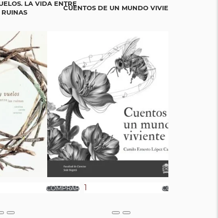
UELOS. LA VIDA ENTRE
CUENTOS DE UN MUNDO VIVIENTE
BICIGR
 RUINAS