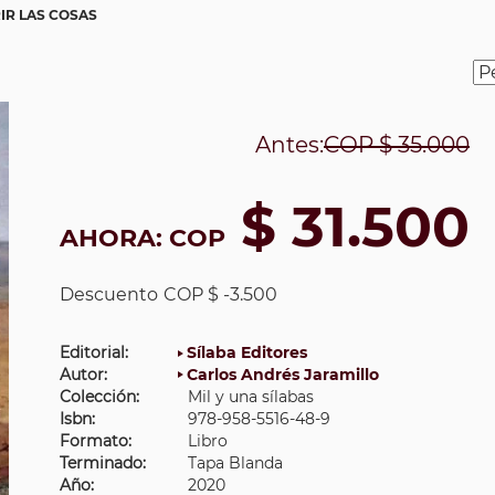
IR LAS COSAS
Antes:
COP
$ 35.000
$ 31.500
AHORA:
COP
Descuento
COP $ -3.500
Editorial:
Sílaba Editores
Autor:
Carlos Andrés Jaramillo
Colección:
Mil y una sílabas
Isbn:
978-958-5516-48-9
Formato:
Libro
Terminado:
Tapa Blanda
Año:
2020