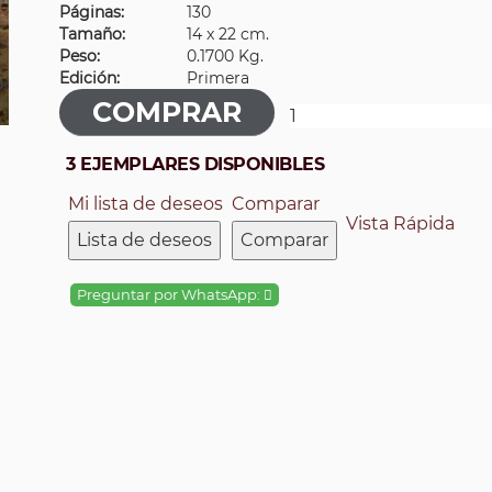
Páginas:
130
Tamaño:
14 x 22 cm.
Peso:
0.1700 Kg.
Edición:
Primera
3 EJEMPLARES DISPONIBLES
Mi lista de deseos
Comparar
Vista Rápida
Lista de deseos
Comparar
Preguntar por WhatsApp: