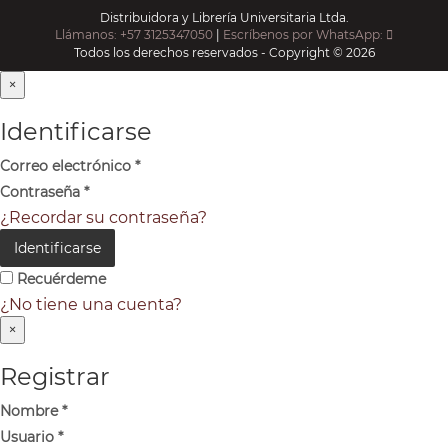
Distribuidora y Librería Universitaria Ltda.
Llámanos: +57 3125347050
|
Escríbenos por WhatsApp:
Todos los derechos reservados - Copyright © 2026
×
Identificarse
Correo electrónico
*
Contraseña
*
¿Recordar su contraseña?
Identificarse
Recuérdeme
¿No tiene una cuenta?
×
Registrar
Nombre
*
Usuario
*