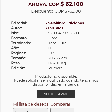
$ 62.100
AHORA:
COP
Descuento
COP $ -6.900
Editorial:
Servilibro Ediciones
Autor:
Eva Ríos
Isbn:
978-84-7971-750-6
Formato:
Libro
Terminado:
Tapa Dura
Año:
0
Páginas:
197
Tamaño:
20 x 27 cm.
Peso:
0.8200 Kg.
Edición:
Primera
Producto no disponible.
Puede solicitar ser notificado cuando tengamos
disponibilidad en la tienda.
NOTIFICARME
Mi lista de deseos
Comparar