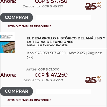
$ 57.750
Ahora:
COP
25
%
Descuento:
COP $ -19.250
DESCUENTO
ÚLTIMO EJEMPLAR DISPONIBLE
EL DESARROLLO HISTÓRICO DEL ANÁLISIS Y
LA TEORÍA DE FUNCIONES
Autor: Luis Cornelio Recalde
Isbn: 978-958-507-465-1 | Año: 2025 | Páginas:
244
Antes:
COP
$ 63.000
$ 47.250
Ahora:
COP
25
%
Descuento:
COP $ -15.750
DESCUENTO
ÚLTIMO EJEMPLAR DISPONIBLE