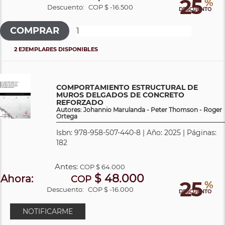
25
%
Descuento:
COP $ -16.500
DESCUENTO
2 EJEMPLARES DISPONIBLES
COMPORTAMIENTO ESTRUCTURAL DE
MUROS DELGADOS DE CONCRETO
REFORZADO
Autores: Johannio Marulanda - Peter Thomson - Roger
Ortega
Isbn: 978-958-507-440-8 | Año: 2025 | Páginas:
182
Antes:
COP
$ 64.000
$ 48.000
Ahora:
COP
25
%
Descuento:
COP $ -16.000
DESCUENTO
NOTIFICARME