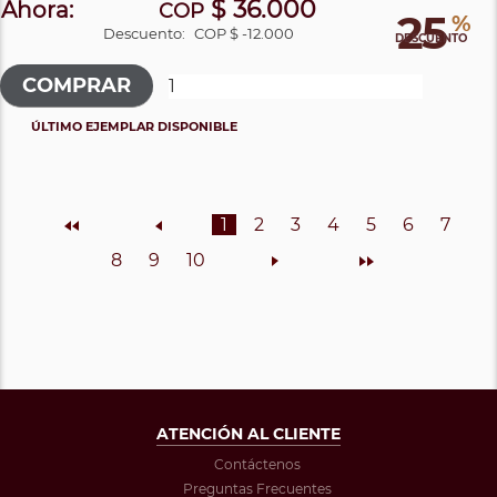
$ 36.000
Ahora:
COP
25
%
Descuento:
COP $ -12.000
DESCUENTO
ÚLTIMO EJEMPLAR DISPONIBLE
Inicio
Anterior
1
2
3
4
5
6
7
8
9
10
Siguiente
Final
ATENCIÓN AL CLIENTE
Contáctenos
Preguntas Frecuentes