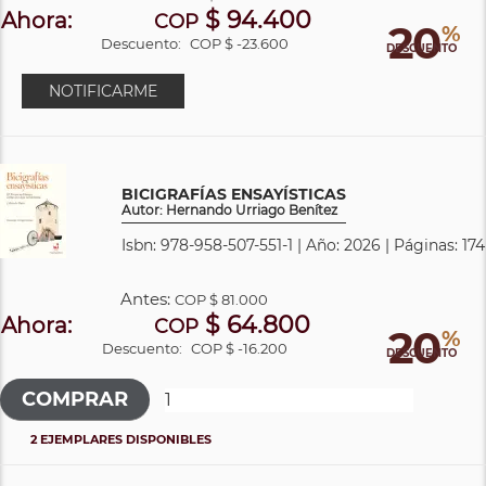
$ 94.400
Ahora:
COP
20
%
Descuento:
COP $ -23.600
DESCUENTO
NOTIFICARME
BICIGRAFÍAS ENSAYÍSTICAS
Autor: Hernando Urriago Benítez
Isbn: 978-958-507-551-1 | Año: 2026 | Páginas: 174
Antes:
COP
$ 81.000
$ 64.800
Ahora:
COP
20
%
Descuento:
COP $ -16.200
DESCUENTO
2 EJEMPLARES DISPONIBLES