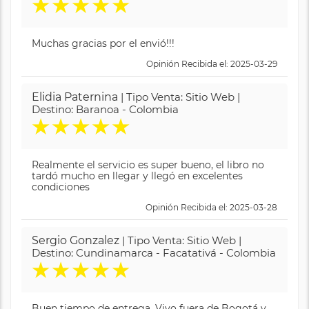
★
★
★
★
★
Muchas gracias por el envió!!!
Opinión Recibida el: 2025-03-29
Elidia Paternina
| Tipo Venta: Sitio Web |
Destino: Baranoa - Colombia
★
★
★
★
★
Realmente el servicio es super bueno, el libro no
tardó mucho en llegar y llegó en excelentes
condiciones
Opinión Recibida el: 2025-03-28
Sergio Gonzalez
| Tipo Venta: Sitio Web |
Destino: Cundinamarca - Facatativá - Colombia
★
★
★
★
★
Buen tiempo de entrega. Vivo fuera de Bogotá y