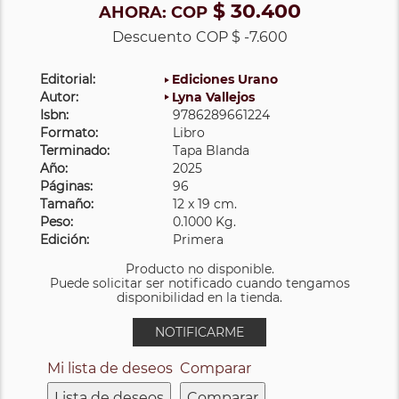
$ 30.400
AHORA:
COP
Descuento
COP $ -7.600
Editorial:
Ediciones Urano
Autor:
Lyna Vallejos
Isbn:
9786289661224
Formato:
Libro
Terminado:
Tapa Blanda
Año:
2025
Páginas:
96
Tamaño:
12 x 19 cm.
Peso:
0.1000 Kg.
Edición:
Primera
Producto no disponible.
Puede solicitar ser notificado cuando tengamos
disponibilidad en la tienda.
NOTIFICARME
Mi lista de deseos
Comparar
Lista de deseos
Comparar