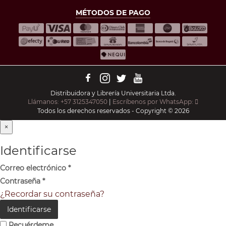
MÉTODOS DE PAGO
Distribuidora y Librería Universitaria Ltda.
Llámanos: +57 3125347050
|
Escríbenos por WhatsApp:
Todos los derechos reservados - Copyright © 2026
×
Identificarse
Correo electrónico
*
Contraseña
*
¿Recordar su contraseña?
Identificarse
Recuérdeme