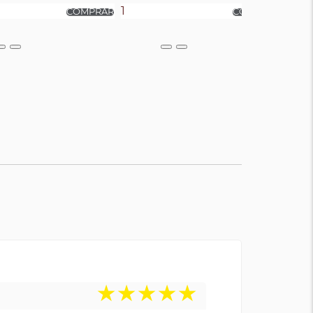
★
★
★
★
★