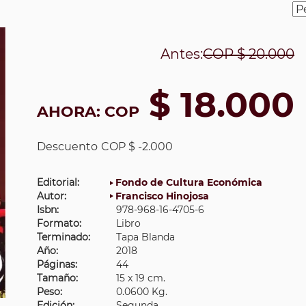
Antes:
COP
$ 20.000
$ 18.000
AHORA:
COP
Descuento
COP $ -2.000
Editorial:
Fondo de Cultura Económica
Autor:
Francisco Hinojosa
Isbn:
978-968-16-4705-6
Formato:
Libro
Terminado:
Tapa Blanda
Año:
2018
Páginas:
44
Tamaño:
15 x 19 cm.
Peso:
0.0600 Kg.
Edición:
Segunda