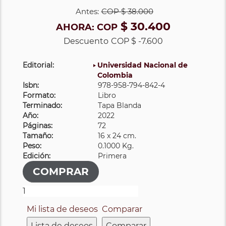
Antes:
COP
$ 38.000
$ 30.400
AHORA:
COP
Descuento
COP $ -7.600
Editorial:
Universidad Nacional de
Colombia
Isbn:
978-958-794-842-4
Formato:
Libro
Terminado:
Tapa Blanda
Año:
2022
Páginas:
72
Tamaño:
16 x 24 cm.
Peso:
0.1000 Kg.
Edición:
Primera
Mi lista de deseos
Comparar
Lista de deseos
Comparar