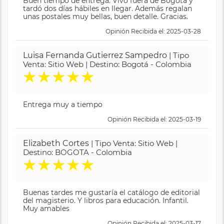
Buen tiempo de entrega. Vivo fuera de Bogotá y
tardó dos días hábiles en llegar. Además regalan
unas postales muy bellas, buen detalle. Gracias.
Opinión Recibida el: 2025-03-28
Luisa Fernanda Gutierrez Sampedro
| Tipo
Venta: Sitio Web | Destino: Bogotá - Colombia
★
★
★
★
★
Entrega muy a tiempo
Opinión Recibida el: 2025-03-19
Elizabeth Cortes
| Tipo Venta: Sitio Web |
Destino: BOGOTA - Colombia
★
★
★
★
★
Buenas tardes me gustaría el catálogo de editorial
del magisterio. Y libros para educación. Infantil.
Muy amables
Opinión Recibida el: 2025-03-17