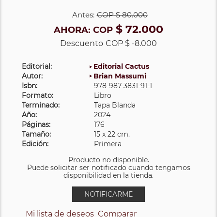
Antes:
COP
$ 80.000
$ 72.000
AHORA:
COP
Descuento
COP $ -8.000
Editorial:
Editorial Cactus
Autor:
Brian Massumi
Isbn:
978-987-3831-91-1
Formato:
Libro
Terminado:
Tapa Blanda
Año:
2024
Páginas:
176
Tamaño:
15 x 22 cm.
Edición:
Primera
Producto no disponible.
Puede solicitar ser notificado cuando tengamos
disponibilidad en la tienda.
NOTIFICARME
Mi lista de deseos
Comparar