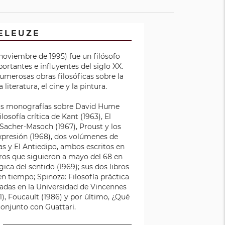
DELEUZE
e noviembre de 1995)​ fue un filósofo
ortantes e influyentes del siglo XX.
umerosas obras filosóficas sobre la
la literatura, el cine y la pintura.
las monografías sobre David Hume
losofía crítica de Kant (1963), El
Sacher-Masoch (1967), Proust y los
expresión (1968), dos volúmenes de
as y El Antiedipo, ambos escritos en
ibros que siguieron a mayo del 68 en
gica del sentido (1969); sus dos libros
 tiempo; Spinoza: Filosofía práctica
tadas en la Universidad de Vincennes
), Foucault (1986) y por último, ¿Qué
n conjunto con Guattari.