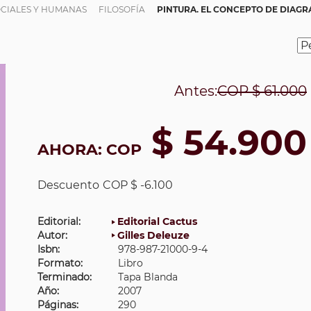
OCIALES Y HUMANAS
FILOSOFÍA
PINTURA. EL CONCEPTO DE DIAG
Antes:
COP
$ 61.000
$ 54.900
AHORA:
COP
Descuento
COP $ -6.100
Editorial:
Editorial Cactus
Autor:
Gilles Deleuze
Isbn:
978-987-21000-9-4
Formato:
Libro
Terminado:
Tapa Blanda
Año:
2007
Páginas:
290