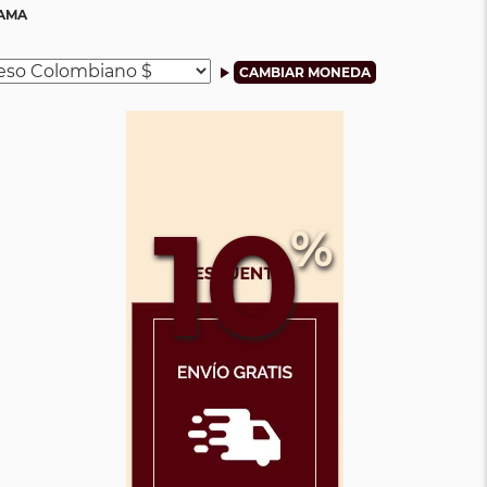
RAMA
10
%