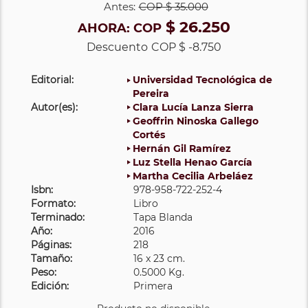
Antes:
COP
$ 35.000
$ 26.250
AHORA:
COP
Descuento
COP $ -8.750
Editorial:
Universidad Tecnológica de
Pereira
Autor(es):
Clara Lucía Lanza Sierra
Geoffrin Ninoska Gallego
Cortés
Hernán Gil Ramírez
Luz Stella Henao García
Martha Cecilia Arbeláez
Isbn:
978-958-722-252-4
Formato:
Libro
Terminado:
Tapa Blanda
Año:
2016
Páginas:
218
Tamaño:
16 x 23 cm.
Peso:
0.5000 Kg.
Edición:
Primera