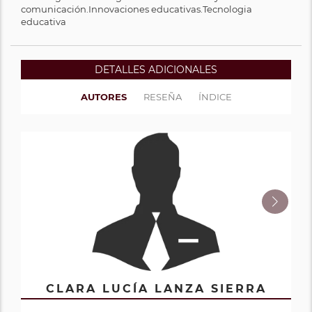
comunicación.Innovaciones educativas.Tecnologia
educativa
DETALLES ADICIONALES
AUTORES
RESEÑA
ÍNDICE
GEOFFRIN NINOSKA GALLEGO
CLARA LUCÍA LANZA SIERRA
MARTHA CECILIA ARBELÁEZ
LUZ STELLA HENAO GARCÍA
HERNÁN GIL RAMÍREZ
CORTÉS