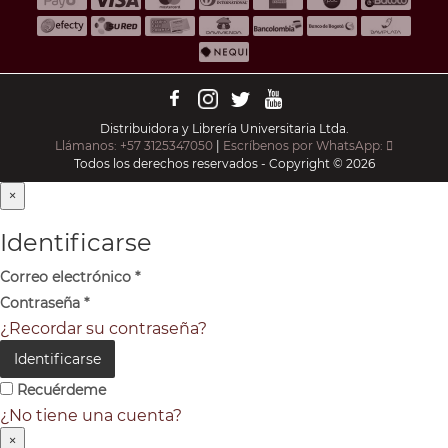
Distribuidora y Librería Universitaria Ltda.
Llámanos: +57 3125347050
|
Escríbenos por WhatsApp:
Todos los derechos reservados - Copyright © 2026
×
Identificarse
Correo electrónico
*
Contraseña
*
¿Recordar su contraseña?
Identificarse
Recuérdeme
¿No tiene una cuenta?
×