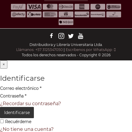
Distribuidora y Librería Universitaria Ltda.
Llámanos: +57 3125347050
|
Escríbenos por WhatsApp:
Todos los derechos reservados - Copyright © 2026
×
Identificarse
Correo electrónico
*
Contraseña
*
¿Recordar su contraseña?
Identificarse
Recuérdeme
¿No tiene una cuenta?