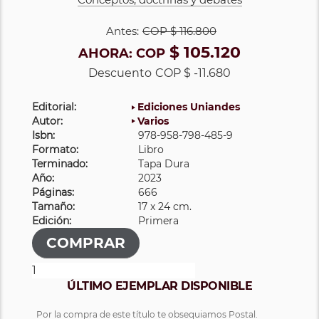
Antes:
COP
$ 116.800
$ 105.120
AHORA:
COP
Descuento
COP $ -11.680
Editorial:
Ediciones Uniandes
Autor:
Varios
Isbn:
978-958-798-485-9
Formato:
Libro
Terminado:
Tapa Dura
Año:
2023
Páginas:
666
Tamaño:
17 x 24 cm.
Edición:
Primera
ÚLTIMO EJEMPLAR DISPONIBLE
Por la compra de este título te obsequiamos Postal.