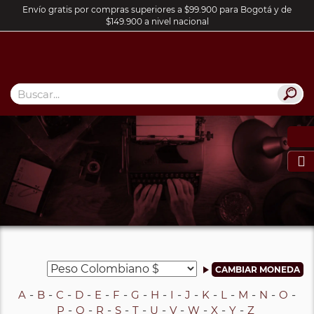
Envío gratis por compras superiores a $99.900 para Bogotá y de
$149.900 a nivel nacional

A
B
C
D
E
F
G
H
I
J
K
L
M
N
O
P
Q
R
S
T
U
V
W
X
Y
Z