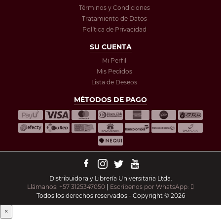
Términos y Condiciones
Tratamiento de Datos
Política de Privacidad
SU CUENTA
Mi Perfil
Mis Pedidos
Lista de Deseos
MÉTODOS DE PAGO
Distribuidora y Librería Universitaria Ltda.
Llámanos: +57 3125347050
|
Escríbenos por WhatsApp:
Todos los derechos reservados - Copyright © 2026
×